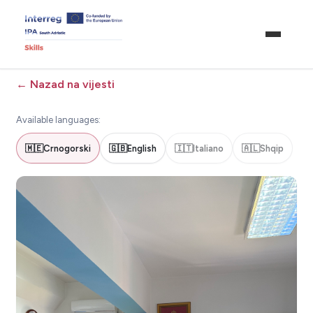
←
Nazad na vijesti
Available languages:
🇲🇪
Crnogorski
🇬🇧
English
🇮🇹
Italiano
🇦🇱
Shqip