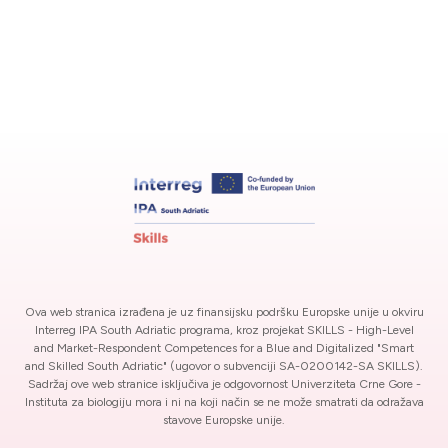
Ova web stranica izrađena je uz finansijsku podršku Europske unije u okviru
Interreg IPA South Adriatic programa, kroz projekat SKILLS - High-Level
and Market-Respondent Competences for a Blue and Digitalized "Smart
and Skilled South Adriatic" (ugovor o subvenciji SA-0200142-SA SKILLS).
Sadržaj ove web stranice isključiva je odgovornost Univerziteta Crne Gore -
Instituta za biologiju mora i ni na koji način se ne može smatrati da odražava
stavove Europske unije.