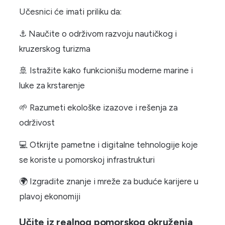
Učesnici će imati priliku da:
⚓ Naučite o održivom razvoju nautičkog i
kruzerskog turizma
🚢 Istražite kako funkcionišu moderne marine i
luke za krstarenje
🌱 Razumeti ekološke izazove i rešenja za
održivost
💻 Otkrijte pametne i digitalne tehnologije koje
se koriste u pomorskoj infrastrukturi
🌍 Izgradite znanje i mreže za buduće karijere u
plavoj ekonomiji
Učite iz realnog pomorskog okruženja