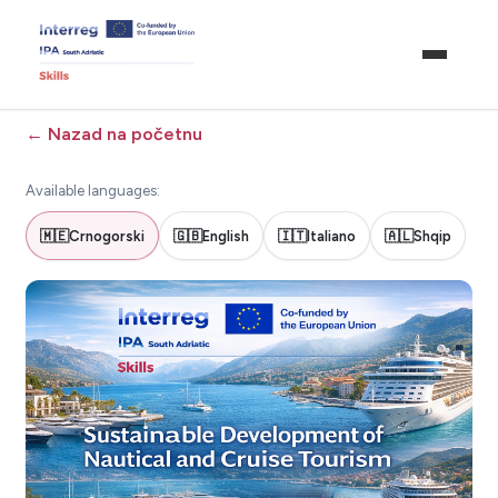
←
Nazad na početnu
Available languages:
🇲🇪
Crnogorski
🇬🇧
English
🇮🇹
Italiano
🇦🇱
Shqip