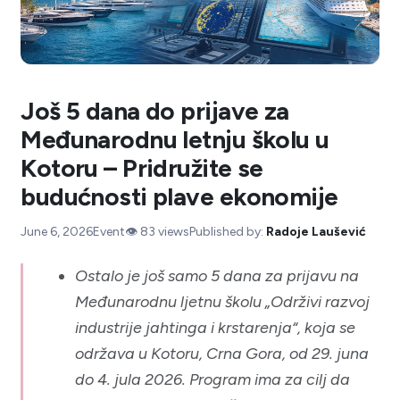
Još 5 dana do prijave za
Međunarodnu letnju školu u
Kotoru – Pridružite se
budućnosti plave ekonomije
June 6, 2026
Event
👁️
83
views
Published by:
Radoje Laušević
Ostalo je još samo 5 dana za prijavu na
Međunarodnu ljetnu školu „Održivi razvoj
industrije jahtinga i krstarenja“, koja se
održava u Kotoru, Crna Gora, od 29. juna
do 4. jula 2026. Program ima za cilj da