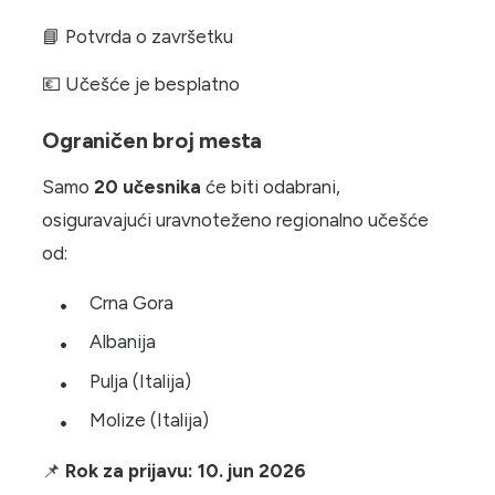
📘 Potvrda o završetku
💶 Učešće je besplatno
Ograničen broj mesta
Samo
20 učesnika
će biti odabrani,
osiguravajući uravnoteženo regionalno učešće
od:
Crna Gora
Albanija
Pulja (Italija)
Molize (Italija)
📌
Rok za prijavu: 10. jun 2026