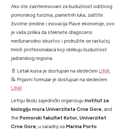
Ako ste zainteresovani za budućnost održivog
pomorskog turizma, pametnih luka, zaštite
životne sredine i inovacija Plave ekonomije, ovo
je vaša prilika da steknete dragoceno
međunarodno iskustvo i pridružite se rastućoj
mreži profesionalaca koji oblikuju budućnost
jadranskog regiona.
📄 Letak kursa je dostupan na sledećem
LINK
📝 Prijavni formular je dostupan na sledećem
LINK
Letnju školu zajednički organizuju
Institut za
biologiju mora Univerziteta Crne Gore
, and
the
Pomorski fakultet Kotor, Univerzitet
Crne Gore
, u saradnji sa
Marina Porto