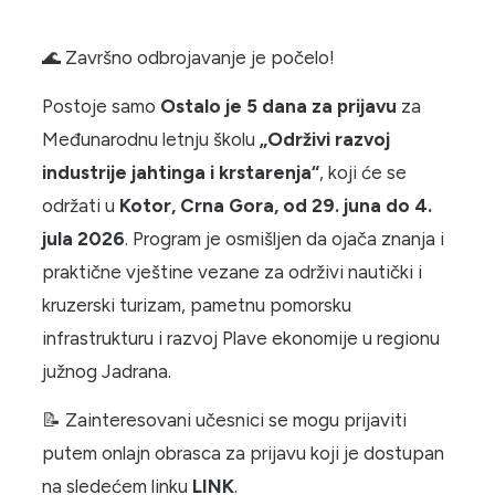
🌊 Završno odbrojavanje je počelo!
Postoje samo
Ostalo je 5 dana za prijavu
za
Međunarodnu letnju školu
„Održivi razvoj
industrije jahtinga i krstarenja“
, koji će se
održati u
Kotor, Crna Gora, od 29. juna do 4.
jula 2026
. Program je osmišljen da ojača znanja i
praktične vještine vezane za održivi nautički i
kruzerski turizam, pametnu pomorsku
infrastrukturu i razvoj Plave ekonomije u regionu
južnog Jadrana.
📝 Zainteresovani učesnici se mogu prijaviti
putem onlajn obrasca za prijavu koji je dostupan
na sledećem linku
LINK
.