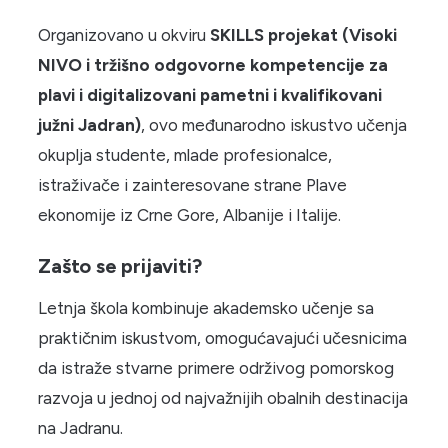
Organizovano u okviru
SKILLS projekat (Visoki
NIVO i tržišno odgovorne kompetencije za
plavi i digitalizovani pametni i kvalifikovani
južni Jadran)
, ovo međunarodno iskustvo učenja
okuplja studente, mlade profesionalce,
istraživače i zainteresovane strane Plave
ekonomije iz Crne Gore, Albanije i Italije.
Zašto se prijaviti?
Letnja škola kombinuje akademsko učenje sa
praktičnim iskustvom, omogućavajući učesnicima
da istraže stvarne primere održivog pomorskog
razvoja u jednoj od najvažnijih obalnih destinacija
na Jadranu.