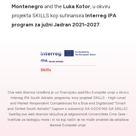
Montenegro
and the
Luka Kotor
, u okviru
projekta SKILLS koji sufinansira
Interreg IPA
program za južni Jadran 2021–2027
.
Ova web stranica izrađena je uz finansijsku podršku Europske unije u okviru
Interreg IPA South Adriatic programa, kroz projekat SKILLS - High-Level
and Market-Respondent Competences for a Blue and Digitalized "Smart
and Skilled South Adriatic" (ugovor o subvenciji SA-0200142-SA SKILLS).
Sadržaj ove web stranice isključiva je odgovornost Univerziteta Crne Gore -
Instituta za biologiju mora i ni na koji način se ne može smatrati da odražava
stavove Europske unije.