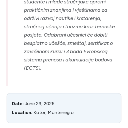
studente i mlade stručnjake opremi
praktičnim znanjima i vještinama za
održivi razvoj nautike i krstarenja,
stručnog učenja i turizma kroz terenske
posjete. Odabrani učesnici će dobiti
besplatno učešće, smeštaj, sertifikat o
završenom kursu i 3 boda Evropskog
sistema prenosa i akumulacije bodova
(ECTS).
Date:
June 29, 2026
Location:
Kotor, Montenegro