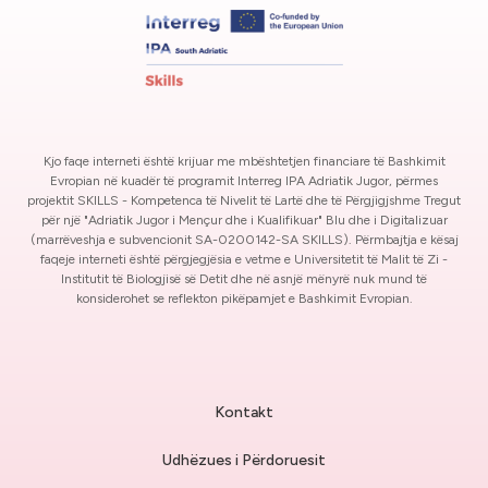
Kjo faqe interneti është krijuar me mbështetjen financiare të Bashkimit
Evropian në kuadër të programit Interreg IPA Adriatik Jugor, përmes
projektit SKILLS - Kompetenca të Nivelit të Lartë dhe të Përgjigjshme Tregut
për një "Adriatik Jugor i Mençur dhe i Kualifikuar" Blu dhe i Digitalizuar
(marrëveshja e subvencionit SA-0200142-SA SKILLS). Përmbajtja e kësaj
faqeje interneti është përgjegjësia e vetme e Universitetit të Malit të Zi -
Institutit të Biologjisë së Detit dhe në asnjë mënyrë nuk mund të
konsiderohet se reflekton pikëpamjet e Bashkimit Evropian.
Kontakt
Udhëzues i Përdoruesit