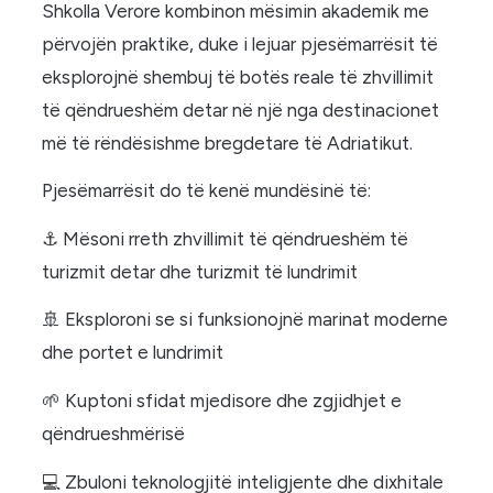
Shkolla Verore kombinon mësimin akademik me
përvojën praktike, duke i lejuar pjesëmarrësit të
eksplorojnë shembuj të botës reale të zhvillimit
të qëndrueshëm detar në një nga destinacionet
më të rëndësishme bregdetare të Adriatikut.
Pjesëmarrësit do të kenë mundësinë të:
⚓ Mësoni rreth zhvillimit të qëndrueshëm të
turizmit detar dhe turizmit të lundrimit
🚢 Eksploroni se si funksionojnë marinat moderne
dhe portet e lundrimit
🌱 Kuptoni sfidat mjedisore dhe zgjidhjet e
qëndrueshmërisë
💻 Zbuloni teknologjitë inteligjente dhe dixhitale