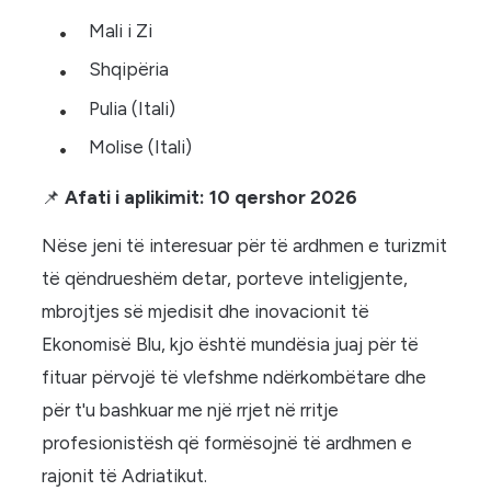
Mali i Zi
Shqipëria
Pulia (Itali)
Molise (Itali)
📌
Afati i aplikimit: 10 qershor 2026
Nëse jeni të interesuar për të ardhmen e turizmit
të qëndrueshëm detar, porteve inteligjente,
mbrojtjes së mjedisit dhe inovacionit të
Ekonomisë Blu, kjo është mundësia juaj për të
fituar përvojë të vlefshme ndërkombëtare dhe
për t'u bashkuar me një rrjet në rritje
profesionistësh që formësojnë të ardhmen e
rajonit të Adriatikut.