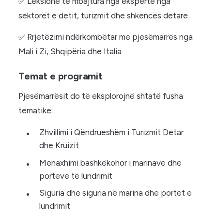
✅ Leksione të mbajtura nga ekspertë nga
sektorët e detit, turizmit dhe shkencës detare
✅ Rrjetëzimi ndërkombëtar me pjesëmarrës nga
Mali i Zi, Shqipëria dhe Italia
Temat e programit
Pjesëmarrësit do të eksplorojnë shtatë fusha
tematike:
Zhvillimi i Qëndrueshëm i Turizmit Detar
dhe Kruizit
Menaxhimi bashkëkohor i marinave dhe
porteve të lundrimit
Siguria dhe siguria në marina dhe portet e
lundrimit