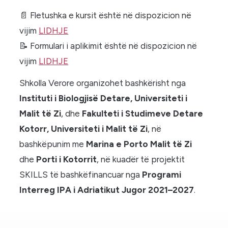
📄 Fletushka e kursit është në dispozicion në
vijim
LIDHJE
📝 Formulari i aplikimit është në dispozicion në
vijim
LIDHJE
Shkolla Verore organizohet bashkërisht nga
Instituti i Biologjisë Detare, Universiteti i
Malit të Zi
, dhe
Fakulteti i Studimeve Detare
Kotorr, Universiteti i Malit të Zi
, në
bashkëpunim me
Marina e Porto Malit të Zi
dhe
Porti i Kotorrit
, në kuadër të projektit
SKILLS të bashkëfinancuar nga
Programi
Interreg IPA i Adriatikut Jugor 2021–2027
.