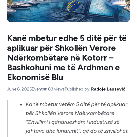
Kanë mbetur edhe 5 ditë për të
aplikuar për Shkollën Verore
Ndërkombëtare në Kotorr –
Bashkohuni me të Ardhmen e
Ekonomisë Blu
June 6, 2026
Event
👁️
83
views
Published by:
Radoje Laušević
Kanë mbetur vetëm 5 ditë për të aplikuar
për Shkollën Verore Ndërkombëtare
“Zhvillimi i qëndrueshëm i industrisë së
jahteve dhe lundrimit”, që do të zhvillohet