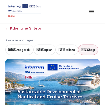
←
Kthehu në Shtëpi
Available languages:
🇲🇪
Crnogorski
🇬🇧
English
🇮🇹
Italiano
🇦🇱
Shqip