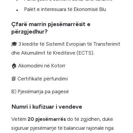
Palët e interesuara të Ekonomisë Blu
Çfarë marrin pjesëmarrësit e
përzgjedhur?
🎓 3 kredite të Sistemit Evropian të Transferimit
dhe Akumulimit të Krediteve (ECTS).
🏠 Akomodimi në Kotorr
📘 Certifikatë përfundimi
💶 Pjesëmarrja pa pagesë
Numri i kufizuar i vendeve
Vetëm
20 pjesëmarrës
do të zgjidhen, duke
siguruar pjesëmarrje të balancuar rajonale nga: