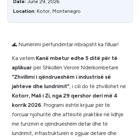
Date:
June 29, 2026
Location:
Kotor, Montenegro
🌊 Numërimi përfundimtar mbrapsht ka filluar!
Ka vetëm
Kanë mbetur edhe 5 ditë për të
aplikuar
për Shkollën Verore Ndërkombëtare
"Zhvillimi i qëndrueshëm i industrisë së
jahteve dhe lundrimit"
, i cili do të zhvillohet në
Kotorr, Mali i Zi, nga 29 qershor deri më 4
korrik 2026
. Programi është krijuar për të
forcuar njohuritë dhe aftësitë praktike në lidhje
me turizmin e qëndrueshëm detar dhe të
lundrimit, infrastrukturën e zgjuar detare dhe