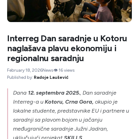
Interreg Dan saradnje u Kotoru
naglašava plavu ekonomiju i
regionalnu saradnju
February 18, 2026
News
👁️
16
views
Published by:
Radoje Laušević
Dana
12. septembra 2025.
, Dan saradnje
Interreg-a u
Kotoru, Crna Gora,
okupio je
lokalne studente, predstavnike EU i partnere u
saradnji sa plavom bojom u jačanju
međugranične saradnje Južni Jadran,
uključujući projekat
SKILLS
.