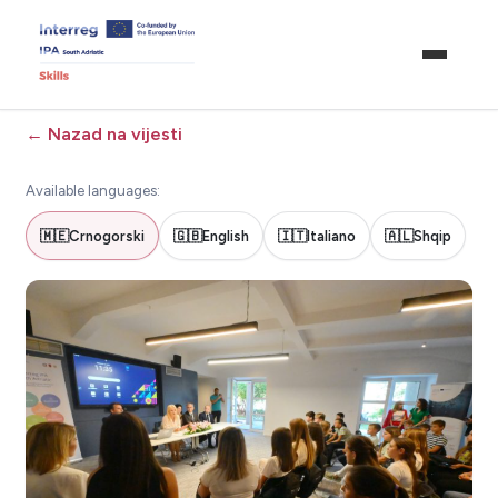
←
Nazad na vijesti
Available languages:
🇲🇪
Crnogorski
🇬🇧
English
🇮🇹
Italiano
🇦🇱
Shqip