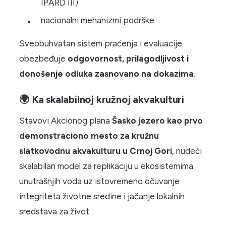
IPARD III)
nacionalni mehanizmi podrške
Sveobuhvatan sistem praćenja i evaluacije
obezbeđuje
odgovornost, prilagodljivost i
donošenje odluka zasnovano na dokazima
.
🌍 Ka skalabilnoj kružnoj akvakulturi
Stavovi Akcionog plana
Šasko jezero kao prvo
demonstraciono mesto za kružnu
slatkovodnu akvakulturu u Crnoj Gori
, nudeći
skalabilan model za replikaciju u ekosistemima
unutrašnjih voda uz istovremeno očuvanje
integriteta životne sredine i jačanje lokalnih
sredstava za život.