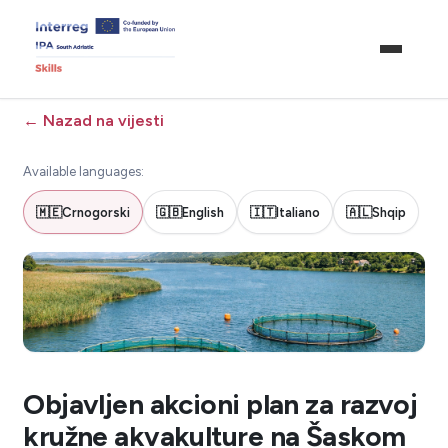
←
Nazad na vijesti
Available languages:
🇲🇪
Crnogorski
🇬🇧
English
🇮🇹
Italiano
🇦🇱
Shqip
Objavljen akcioni plan za razvoj
kružne akvakulture na Šaskom