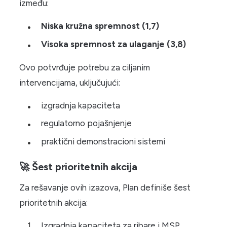
između:
Niska kružna spremnost (1,7)
Visoka spremnost za ulaganje (3,8)
Ovo potvrđuje potrebu za ciljanim
intervencijama, uključujući:
izgradnja kapaciteta
regulatorno pojašnjenje
praktični demonstracioni sistemi
🚀 Šest prioritetnih akcija
Za rešavanje ovih izazova, Plan definiše šest
prioritetnih akcija:
Izgradnja kapaciteta za ribare i MSP