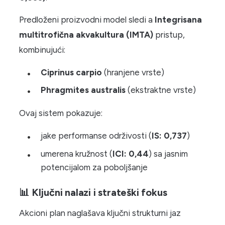
Predloženi proizvodni model sledi a
Integrisana
multitrofična akvakultura (IMTA)
pristup,
kombinujući:
Ciprinus carpio
(hranjene vrste)
Phragmites australis
(ekstraktne vrste)
Ovaj sistem pokazuje:
jake performanse održivosti (
IS: 0,737
)
umerena kružnost (
ICI: 0,44
) sa jasnim
potencijalom za poboljšanje
📊 Ključni nalazi i strateški fokus
Akcioni plan naglašava ključni strukturni jaz