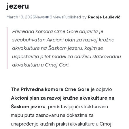
jezeru
March 19, 2026
News
👁️
9
views
Published by:
Radoje Laušević
Privredna komora Crne Gore objavila je
sveobuhvatan Akcioni plan za razvoj kružne
akvakulture na Šaskom jezeru, kojim se
uspostavlja pilot model za održivu slatkovodnu
akvakulturu u Crnoj Gori.
The
Privredna komora Crne Gore
je objavio
Akcioni plan za razvoj kružne akvakulture na
Šaskom jezeru
, predstavljajući strukturiranu
mapu puta zasnovanu na dokazima za
unapređenje kružnih praksi akvakulture u Crnoj