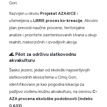
Gori.
Razvijen u okviru
Projekat AZA4ICE
i
utemeljena u
LiRRIE proces ko-kreacije
, Akcioni
plan prevodi naučne procene, teritorijalne
analize i prioritete zainteresovanih strana u skup
realnih, niskorizičnih i izvodljivih akcija.
🌊 Pilot za održivu slatkovodnu
akvakulturu
Šasko jezero, jedan od ekološki najosetljivijih
slatkovodnih ekosistema u Crnoj Gori,
identifikovano je kao pogodna lokacija za
pažljivo vođenu kružnu akvakulturu, na osnovu
C-
AZA procena ekološke podobnosti (indeks:
0,633)
.