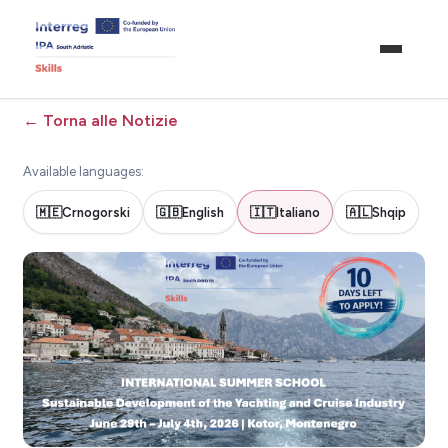
←
Torna alle Notizie
Available languages:
🇲🇪
Crnogorski
🇬🇧
English
🇮🇹
Italiano
🇦🇱
Shqip