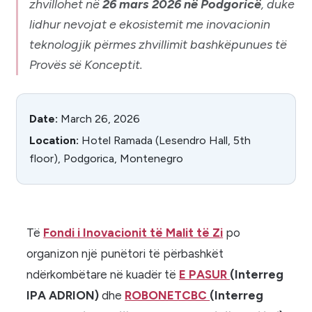
zhvillohet në
26 mars 2026 në Podgoricë
, duke
lidhur nevojat e ekosistemit me inovacionin
teknologjik përmes zhvillimit bashkëpunues të
Provës së Konceptit.
Date:
March 26, 2026
Location:
Hotel Ramada (Lesendro Hall, 5th
floor), Podgorica, Montenegro
Të
Fondi i Inovacionit të Malit të Zi
po
organizon një punëtori të përbashkët
ndërkombëtare në kuadër të
E PASUR
(Interreg
IPA ADRION)
dhe
ROBONETCBC
(Interreg