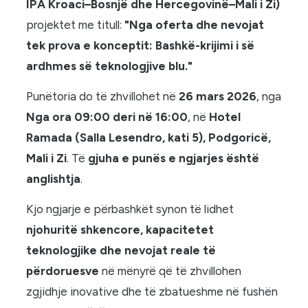
IPA Kroaci–Bosnjë dhe Hercegovinë–Mali i Zi)
projektet me titull:
"Nga oferta dhe nevojat
tek prova e konceptit: Bashkë-krijimi i së
ardhmes së teknologjive blu."
Punëtoria do të zhvillohet në
26 mars 2026
, nga
Nga ora 09:00 deri në 16:00
, në
Hotel
Ramada (Salla Lesendro, kati 5), Podgoricë,
Mali i Zi
. Të
gjuha e punës e ngjarjes është
anglishtja
.
Kjo ngjarje e përbashkët synon të lidhet
njohuritë shkencore, kapacitetet
teknologjike dhe nevojat reale të
përdoruesve
në mënyrë që të zhvillohen
zgjidhje inovative dhe të zbatueshme në fushën