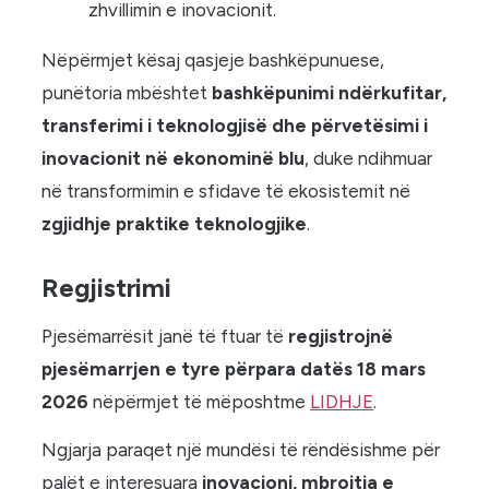
zhvillimin e inovacionit.
Nëpërmjet kësaj qasjeje bashkëpunuese,
punëtoria mbështet
bashkëpunimi ndërkufitar,
transferimi i teknologjisë dhe përvetësimi i
inovacionit në ekonominë blu
, duke ndihmuar
në transformimin e sfidave të ekosistemit në
zgjidhje praktike teknologjike
.
Regjistrimi
Pjesëmarrësit janë të ftuar të
regjistrojnë
pjesëmarrjen e tyre përpara datës 18 mars
2026
nëpërmjet të mëposhtme
LIDHJE
.
Ngjarja paraqet një mundësi të rëndësishme për
palët e interesuara
inovacioni, mbrojtja e