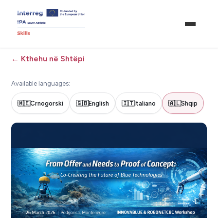
←
Kthehu në Shtëpi
Available languages:
🇲🇪
Crnogorski
🇬🇧
English
🇮🇹
Italiano
🇦🇱
Shqip