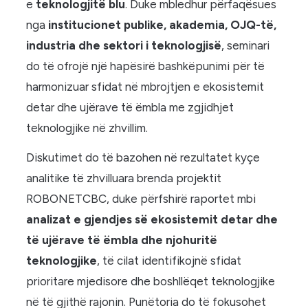
e
teknologjitë blu
. Duke mbledhur përfaqësues
nga
institucionet publike, akademia, OJQ-të,
industria dhe sektori i teknologjisë
, seminari
do të ofrojë një hapësirë ​​bashkëpunimi për të
harmonizuar sfidat në mbrojtjen e ekosistemit
detar dhe ujërave të ëmbla me zgjidhjet
teknologjike në zhvillim.
Diskutimet do të bazohen në rezultatet kyçe
analitike të zhvilluara brenda projektit
ROBONETCBC, duke përfshirë raportet mbi
analizat e gjendjes së ekosistemit detar dhe
të ujërave të ëmbla dhe njohuritë
teknologjike
, të cilat identifikojnë sfidat
prioritare mjedisore dhe boshllëqet teknologjike
në të gjithë rajonin. Punëtoria do të fokusohet