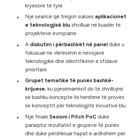
kryesore të tyre
Një seancë që tregon sukses
aplikacionet
e teknologjisë blu
zhvilluar në kuadër të
projekteve evropiane
A
diskutim i përbashkët në panel
duke u
fokusuar në vlerësimin e nevojave
teknologjike dhe identifikimin e sfidave
prioritare
Grupet tematike të punës bashkë-
krijuese
, ku pjesëmarrësit do të zhvillojnë
së bashku koncepte të hershme të provës
së konceptit për teknologjitë inovative blu
Një finale
Sesioni i Pitch PoC
duke
paraqitur rezultatet e grupeve të punës
dhe duke përshkruar hapat e ardhshëm për