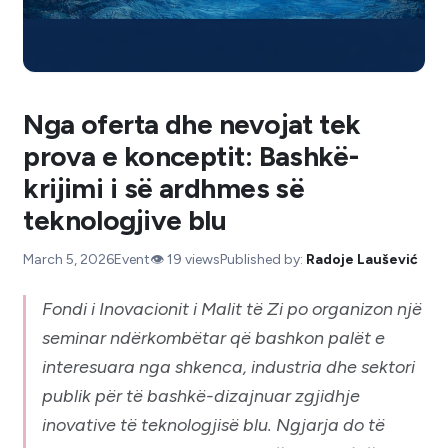
Nga oferta dhe nevojat tek
prova e konceptit: Bashkë-
krijimi i së ardhmes së
teknologjive blu
March 5, 2026
Event
👁️
19
views
Published by:
Radoje Laušević
Fondi i Inovacionit i Malit të Zi po organizon një
seminar ndërkombëtar që bashkon palët e
interesuara nga shkenca, industria dhe sektori
publik për të bashkë-dizajnuar zgjidhje
inovative të teknologjisë blu. Ngjarja do të