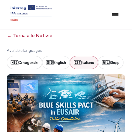
←
Torna alle Notizie
Available languages:
🇲🇪
Crnogorski
🇬🇧
English
🇮🇹
Italiano
🇦🇱
Shqip